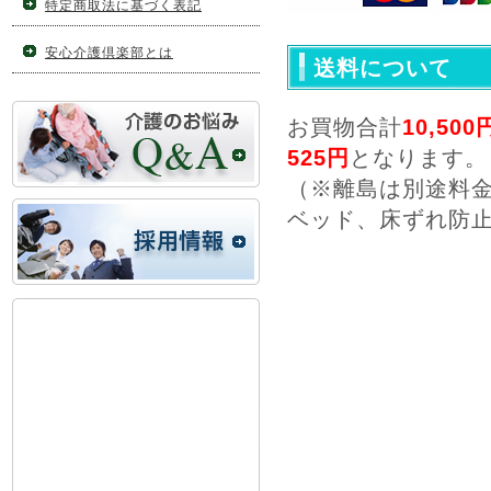
特定商取法に基づく表記
安心介護倶楽部とは
送料について
お買物合計
10,5
525円
となります。
（※離島は別途料
ベッド、床ずれ防