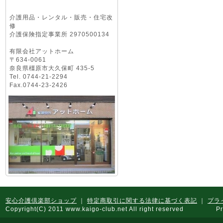
介護用品・レンタル・販売・住宅改
修
介護保険指定事業所 2970500134
有限会社アットホーム
〒634-0061
奈良県橿原市大久保町 435-5
Tel. 0744-21-2294
Fax.0744-23-2426
安心介護倶楽部ショップ
｜
特定商取引に関する法律に基づく表記
｜
プラ
Copyright(C) 2011 www.kaigo-club.net All right reserved Pr